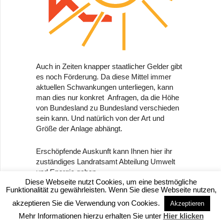
Auch in Zeiten knapper staatlicher Gelder gibt
es noch Förderung. Da diese Mittel immer
aktuellen Schwankungen unterliegen, kann
man dies nur konkret Anfragen, da die Höhe
von Bundesland zu Bundesland verschieden
sein kann. Und natürlich von der Art und
Größe der Anlage abhängt.
Erschöpfende Auskunft kann Ihnen hier ihr
zuständiges Landratsamt Abteilung Umwelt
und Energie geben.
Diese Webseite nutzt Cookies, um eine bestmögliche
Funktionalität zu gewährleisten. Wenn Sie diese Webseite nutzen,
akzeptieren Sie die Verwendung von Cookies.
Akzeptieren
Copyright 2026 Schenk-Bedachungen | Powered by
WordPress
| imprint
theme by
mudThemes
Mehr Informationen hierzu erhalten Sie unter
Hier klicken